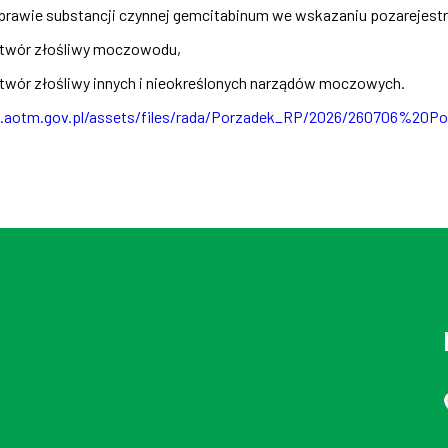
 sprawie substancji czynnej gemcitabinum we wskazaniu pozarejes
twór złośliwy moczowodu,
twór złośliwy innych i nieokreślonych narządów moczowych.
p.aotm.gov.pl/assets/files/rada/Porzadek_RP/2026/260706%20P