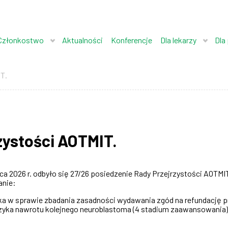
Członkostwo
Aktualności
Konferencje
Dla lekarzy
Dla
T.
zystości AOTMIT.
ipca 2026 r. odbyło się 27/26 posiedzenie Rady Przejrzystości AOT
anie:
ka w sprawie zbadania zasadności wydawania zgód na refundację pro
yzyka nawrotu kolejnego neuroblastoma (4 stadium zaawansowania)