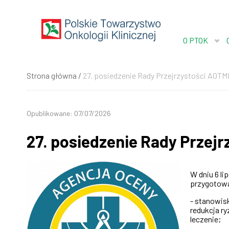
Przejdź
do
treści
O PTOK
Strona główna
27. posiedzenie Rady Przejrzystości AOTMI
Ścieżka
nawigacyjna
Opublikowane: 07/07/2026
27. posiedzenie Rady Przejr
W dniu 6 l
przygotow
- stanowis
redukcja r
leczenie;