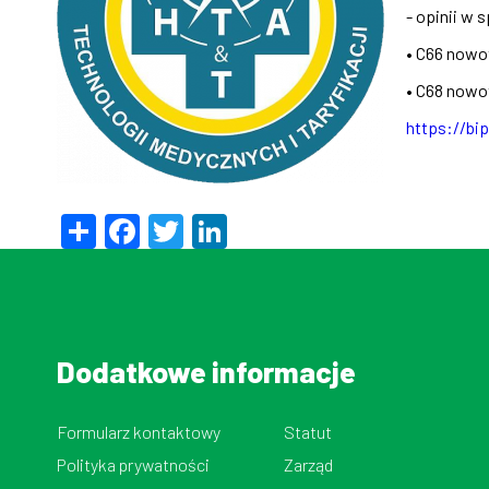
- opinii w
• C66 nowo
• C68 nowo
https://bi
Share
Facebook
Twitter
LinkedIn
Dodatkowe informacje
Formularz kontaktowy
Statut
Polityka prywatności
Zarząd