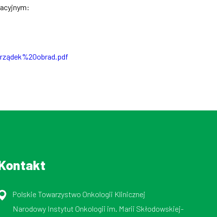
tracyjnym:
orządek%20obrad.pdf
Kontakt
Polskie Towarzystwo Onkologii Klinicznej
Narodowy Instytut Onkologii im. Marii Skłodowskiej-