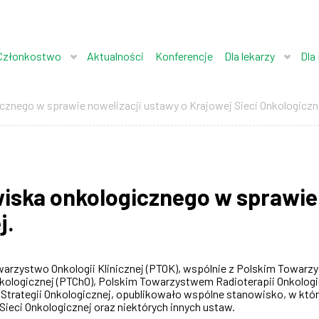
Członkostwo
Aktualności
Konferencje
Dla lekarzy
Dla
nego w sprawie nowelizacji ustawy o Krajowej Sieci Onkologiczn
ska onkologicznego w sprawie 
j.
warzystwo Onkologii Klinicznej (PTOK), wspólnie z Polskim Towa
Onkologicznej (PTChO), Polskim Towarzystwem Radioterapii Onkologi
Strategii Onkologicznej, opublikowało wspólne stanowisko, w któr
Sieci Onkologicznej oraz niektórych innych ustaw.