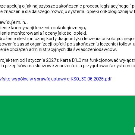
sze apelują o jak najszybsze zakończenie procesu legislacyjnego 
ne znaczenie dla dalszego rozwoju systemu opieki onkologicznej w 
ewiduje m.in.:
ienie koordynacji leczenia onkologicznego,
enie monitorowania i oceny jakości opieki,
rożenie elektronicznej karty diagnostyki i leczenia onkologicznego 
owanie zasad organizacji opieki po zakończeniu leczenia (follow-u
zenie obciążeń administracyjnych dla świadczeniodawców.
rojektem od 1 stycznia 2027 r. karta DiLO ma funkcjonować wyłącz
ch przepisów ma kluczowe znaczenie dla przygotowania systemu o
isko wspólne w sprawie ustawy o KSO_30.06.2026.pdf