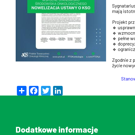
Sygnatariu
mają istot
Projekt prz
🔹 usprawn
🔹 wzmocni
🔹 pełne wd
🔹 doprecyz
🔹 ogranic
Zgodnie z p
życie nowy
Stanow
Share
Facebook
Twitter
LinkedIn
Dodatkowe informacje