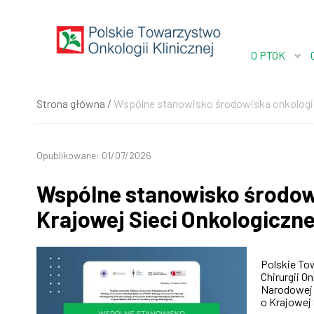
Przejdź
do
treści
O PTOK
Strona główna
Wspólne stanowisko środowiska onkologicz
Ścieżka
nawigacyjna
Opublikowane: 01/07/2026
Wspólne stanowisko środowi
Krajowej Sieci Onkologiczne
Polskie To
Chirurgii 
Narodowej 
o Krajowej 