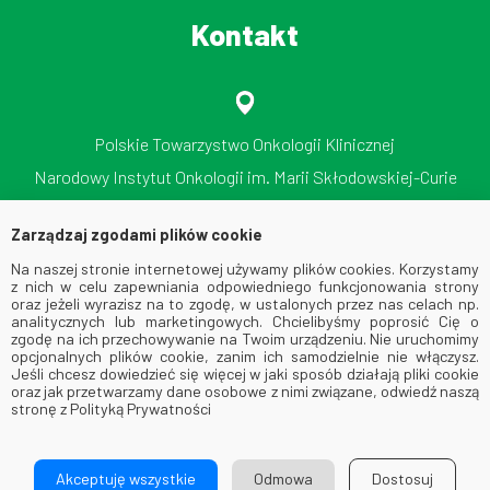
Kontakt
Polskie Towarzystwo Onkologii Klinicznej
Narodowy Instytut Onkologii im. Marii Skłodowskiej-Curie
Państwowy Instytut Badawczy
Zarządzaj zgodami plików cookie
ul. Roentgena 5, 02-781 Warszawa
Na naszej stronie internetowej używamy plików cookies. Korzystamy
tel./faks: 512 606 724
z nich w celu zapewniania odpowiedniego funkcjonowania strony
oraz jeżeli wyrazisz na to zgodę, w ustalonych przez nas celach np.
analitycznych lub marketingowych. Chcielibyśmy poprosić Cię o
zgodę na ich przechowywanie na Twoim urządzeniu. Nie uruchomimy
opcjonalnych plików cookie, zanim ich samodzielnie nie włączysz.
Jeśli chcesz dowiedzieć się więcej w jaki sposób działają pliki cookie
oraz jak przetwarzamy dane osobowe z nimi związane, odwiedź naszą
stronę z Polityką Prywatności
© 2026 Via Medica. All Rights Reserved
Akceptuję wszystkie
Odmowa
Dostosuj