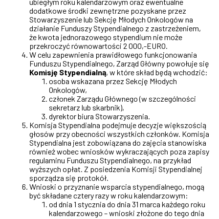
ubiegłym roku kalendarzowym oraz ewentualne
dodatkowe środki zewnętrzne pozyskane przez
Stowarzyszenie lub Sekcję Młodych Onkologów na
działanie Funduszy Stypendialnego z zastrzeżeniem,
że kwota jednorazowego stypendium nie może
przekroczyć równowartości 2 000,-EURO.
W celu zapewnienia prawidłowego funkcjonowania
Funduszu Stypendialnego, Zarząd Główny powołuje się
Komisję Stypendialną
, w które skład będą wchodzić:
osoba wskazana przez Sekcję Młodych
Onkologów,
członek Zarządu Głównego (w szczególności
sekretarz lub skarbnik),
dyrektor biura Stowarzyszenia.
Komisja Stypendialna podejmuje decyzje większością
głosów przy obecności wszystkich członków. Komisja
Stypendialna jest zobowiązana do zajęcia stanowiska
również wobec wniosków wykraczających poza zapisy
regulaminu Funduszu Stypendialnego, na przykład
wyższych opłat. Z posiedzenia Komisji Stypendialnej
sporządza się protokół.
Wnioski o przyznanie wsparcia stypendialnego, mogą
być składane cztery razy w roku kalendarzowym:
od dnia 1 stycznia do dnia 31 marca każdego roku
kalendarzowego – wnioski złożone do tego dnia