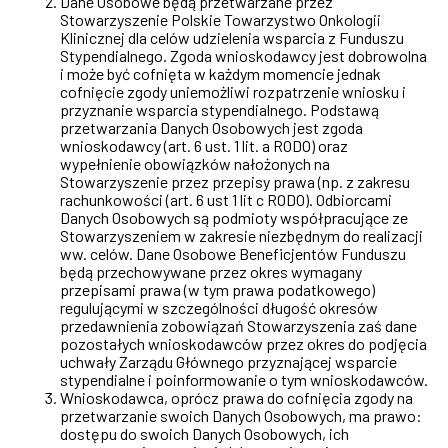
Dane Osobowe będą przetwarzane przez
Stowarzyszenie Polskie Towarzystwo Onkologii
Klinicznej dla celów udzielenia wsparcia z Funduszu
Stypendialnego.
Zgoda wnioskodawcy jest dobrowolna
i może być cofnięta w każdym momencie jednak
cofnięcie zgody uniemożliwi rozpatrzenie wniosku i
przyznanie wsparcia stypendialnego.
Podstawą
przetwarzania Danych Osobowych jest zgoda
wnioskodawcy (art. 6 ust. 1 lit. a RODO) oraz
wypełnienie obowiązków nałożonych na
Stowarzyszenie przez przepisy prawa (np. z zakresu
rachunkowości (art. 6 ust 1 lit c RODO). Odbiorcami
Danych Osobowych są podmioty współpracujące ze
Stowarzyszeniem w zakresie niezbędnym do realizacji
ww. celów. Dane Osobowe Beneficjentów Funduszu
będą przechowywane przez okres wymagany
przepisami prawa (w tym prawa podatkowego)
regulującymi w szczególności długość okresów
przedawnienia zobowiązań Stowarzyszenia zaś dane
pozostałych wnioskodawców przez okres do podjęcia
uchwały Zarządu Głównego przyznającej wsparcie
stypendialne i poinformowanie o tym wnioskodawców.
Wnioskodawca, oprócz prawa do cofnięcia zgody na
przetwarzanie swoich Danych Osobowych, ma prawo:
dostępu do swoich Danych Osobowych, ich