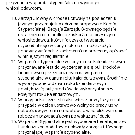
przyznania wsparcia stypendialnego wybranym
wnioskodawcom.
Zarząd Główny w drodze uchwały na posiedzeniu
jawnym przyjmuje lub odrzuca propozycje Komisji
Stypendialnej. Decyzja Zarządu Głównego będzie
ostateczna i nie podlega zaskarżeniu, przy czym
wnioskodawca, który nie uzyskał wsparcia
stypendialnego w danym okresie, może złożyć
ponowny wniosek z zachowaniem procedury opisanej
w niniejszym regulaminie.
Wsparcie stypendialne w danym roku kalendarzowym
przyznawane jest do wyczerpania się puli środków
finansowych przeznaczonych na wsparcie
stypendialne w danym roku kalendarzowym. Środki nie
wykorzystane w danym roku kalendarzowym
powiększają pulę środków do wykorzystania w
kolejnym roku kalendarzowym.
W przypadku, jeżeli którakolwiek z powyższych dat
przypada w dzień ustawowo wolny od pracy lub w
sobotę, upływ terminu następuje w najbliższym dniu
roboczym przypadającym po wskazanej dacie.
Wsparcie Stypendialne jest wypłacane Beneficjentowi
Funduszu, na podstawie uchwały Zarządu Głównego
przyznającej wsparcie stypendialne: