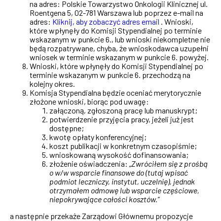
na adres: Polskie Towarzystwo Onkologii Klinicznej ul.
Roentgena 5, 02-781 Warszawa lub poprzez e-mail na
adres:
Kliknij, aby zobaczyć adres email
. Wnioski,
które wpłynęły do Komisji Stypendialnej po terminie
wskazanym w punkcie 6., lub wnioski niekompletne nie
będą rozpatrywane, chyba, że wnioskodawca uzupełni
wniosek w terminie wskazanym w punkcie 6. powyżej.
Wnioski, które wpłynęły do Komisji Stypendialnej po
terminie wskazanym w punkcie 6. przechodzą na
kolejny okres.
Komisja Stypendialna będzie oceniać merytorycznie
złożone wnioski, biorąc pod uwagę:
załączoną, zgłoszoną pracę lub manuskrypt;
potwierdzenie przyjęcia pracy, jeżeli już jest
dostępne;
kwotę opłaty konferencyjnej;
koszt publikacji w konkretnym czasopiśmie;
wnioskowaną wysokość dofinansowania;
złożenie oświadczenia:
„Zwróciłem się z prośbą
o w/w wsparcie finansowe do (tutaj wpisać
podmiot leczniczy, instytut, uczelnię), jednak
otrzymałem odmowę lub wsparcie częściowe,
niepokrywające całości kosztów.”
a następnie przekaże Zarządowi Głównemu propozycje