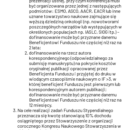
prezentacji ustnej, przy czym konferencja musi
być organizowana przez jednej z następujących
podmiotów: ESMO, ASCO, AACR, EACR lub inne
uznane towarzystwo naukowe zajmujące się
węższą dziedziną onkologii (np. nowotworami
poszczególnych narządów lub występujących w
określonych populacjach np. IASLC, SIOG itp.) –
dofinansowanie może być przyznane danemu
Beneficjentowi Funduszu nie częściej niż raz na
2 lata;
dofinansowanie na rzecz autora
korespondencyjnego (odpowiedzialnego za
submisję manuskryptu) na pokrycie kosztów
oryginalnej publikacji opracowanej przez
Beneficjenta Funduszu i przyjętej do druku w
wiodącym czasopiśmie naukowym o IF
>
3, w
której beneficjent Funduszu jest pierwszym lub
korespondencyjnym autorem publikacji;
dofinansowanie może być przyznane danemu
Beneficjentowi Funduszu nie częściej niż raz na
12 miesięcy.
Na cele realizacji zadań Funduszu Stypendialnego
przeznacza się kwotę stanowiącą 10% dochodu
osiągniętego przez Stowarzyszenie z organizacji
corocznego Kongresu Naukowego Stowarzyszenia w