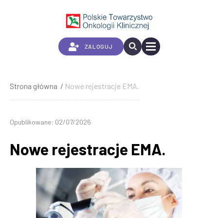
Przejdź
do
treści
ZALOGUJ
Strona główna
Nowe rejestracje EMA.
Ścieżka
nawigacyjna
Opublikowane: 02/07/2026
Nowe rejestracje EMA.