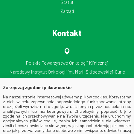
Statut
Zarząd
Kontakt
Polskie Towarzystwo Onkologii Klinicznej
Narodowy Instytut Onkologii im. Marii Skłodowskiej-Curie
Państwowy Instytut Badawczy
Zarządzaj zgodami plików cookie
ul. Roentgena 5, 02-781 Warszawa
Na naszej stronie internetowej używamy plików cookies. Korzystamy
tel./faks: 512 606 724
z nich w celu zapewniania odpowiedniego funkcjonowania strony
oraz jeżeli wyrazisz na to zgodę, w ustalonych przez nas celach np.
analitycznych lub marketingowych. Chcielibyśmy poprosić Cię o
zgodę na ich przechowywanie na Twoim urządzeniu. Nie uruchomimy
opcjonalnych plików cookie, zanim ich samodzielnie nie włączysz.
Jeśli chcesz dowiedzieć się więcej w jaki sposób działają pliki cookie
oraz jak przetwarzamy dane osobowe z nimi związane, odwiedź naszą