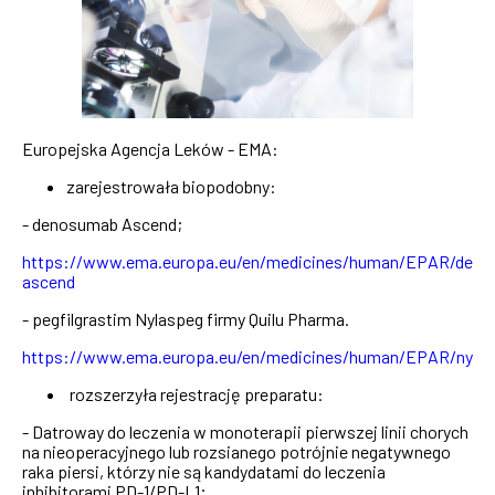
Europejska Agencja Leków - EMA:
zarejestrowała biopodobny:
- denosumab Ascend;
https://www.ema.europa.eu/en/medicines/human/EPAR/den
ascend
- pegfilgrastim Nylaspeg firmy Quilu Pharma.
https://www.ema.europa.eu/en/medicines/human/EPAR/nyla
rozszerzyła rejestrację preparatu:
- Datroway do leczenia w monoterapii pierwszej linii chorych
na nieoperacyjnego lub rozsianego potrójnie negatywnego
raka piersi, którzy nie są kandydatami do leczenia
inhibitorami PD-1/PD-L1;