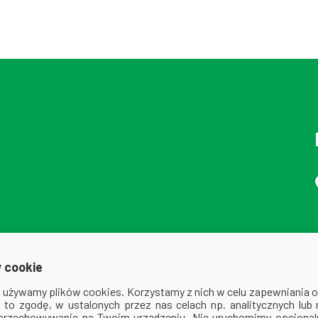
 cookie
ej używamy plików cookies. Korzystamy z nich w celu zapewniania
na to zgodę, w ustalonych przez nas celach np. analitycznych lub
 przechowywanie na Twoim urządzeniu. Nie uruchomimy opcjonaln