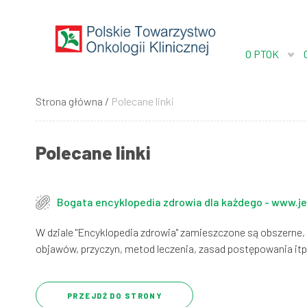
Przejdź
do
treści
O PTOK
Strona główna
Polecane linki
Ścieżka
nawigacyjna
Polecane linki
Bogata encyklopedia zdrowia dla każdego - www.j
W dziale "Encyklopedia zdrowia" zamieszczone są obszerne,
objawów, przyczyn, metod leczenia, zasad postępowania itp. 
PRZEJDŹ DO STRONY