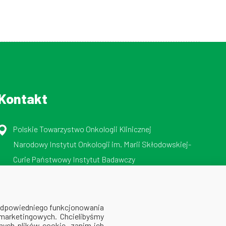
Kontakt
Polskie Towarzystwo Onkologii Klinicznej
Narodowy Instytut Onkologii im. Marii Skłodowskiej-
Curie Państwowy Instytut Badawczy
ul. Roentgena 5, 02-781 Warszawa
tel./faks: 512 606 724
 odpowiedniego funkcjonowania
 marketingowych. Chcielibyśmy
ych plików cookie, zanim ich