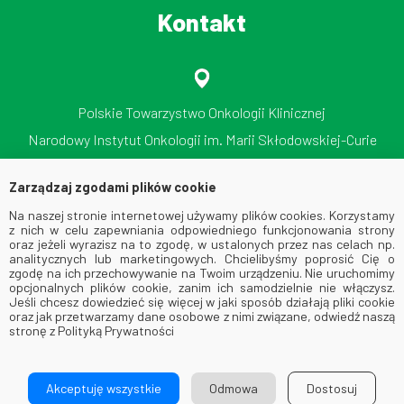
Kontakt
Polskie Towarzystwo Onkologii Klinicznej
Narodowy Instytut Onkologii im. Marii Skłodowskiej-Curie
Państwowy Instytut Badawczy
Zarządzaj zgodami plików cookie
ul. Roentgena 5, 02-781 Warszawa
Na naszej stronie internetowej używamy plików cookies. Korzystamy
tel./faks: 512 606 724
z nich w celu zapewniania odpowiedniego funkcjonowania strony
oraz jeżeli wyrazisz na to zgodę, w ustalonych przez nas celach np.
analitycznych lub marketingowych. Chcielibyśmy poprosić Cię o
zgodę na ich przechowywanie na Twoim urządzeniu. Nie uruchomimy
opcjonalnych plików cookie, zanim ich samodzielnie nie włączysz.
Jeśli chcesz dowiedzieć się więcej w jaki sposób działają pliki cookie
oraz jak przetwarzamy dane osobowe z nimi związane, odwiedź naszą
stronę z Polityką Prywatności
© 2026 Via Medica. All Rights Reserved
Akceptuję wszystkie
Odmowa
Dostosuj