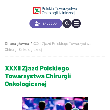
Przejdź
do
treści
ZALOGUJ
Strona główna
XXXII Zjazd Polskiego Towarzystwa
Ścieżka
Chirurgii Onkologicznej
nawigacyjna
XXXII Zjazd Polskiego
Towarzystwa Chirurgii
Onkologicznej